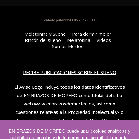
Contacto publicidad I Backlinks I SEO
Melatonina y Sueño
Para dormir mejor
Rincón del sueño
Melatonina
Videos
Somos Morfeo
RECIBE PUBLICACIONES SOBRE EL SUEÑO
El
Aviso Legal
incluye todos los datos identificativos
de EN BRAZOS DE MORFEO como titular del sitio
web www.enbrazosdemorfeo.es, así como
cuestiones relativas a la Propiedad Intelectual y/ o
Industrial, responsabilidad, uso del Sitio Web, etc.
– – – –
EN BRAZOS DE MORFEO puede usar cookies analíticas y
publicitarias, propias y de terceros, que permitirán recordar