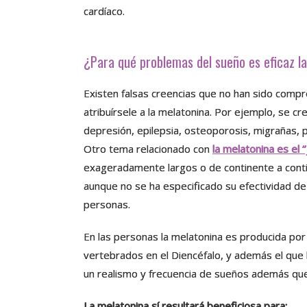
cardíaco.
¿Para qué problemas del sueño es eficaz l
Existen falsas creencias que no han sido comp
atribuírsele a la melatonina. Por ejemplo, se c
depresión, epilepsia, osteoporosis, migrañas,
Otro tema relacionado con
la melatonina es el ‘’j
exageradamente largos o de continente a conti
aunque no se ha especificado su efectividad d
personas.
En las personas la melatonina es producida por 
vertebrados en el Diencéfalo, y además el que 
un realismo y frecuencia de sueños además qu
La melatonina sí resultará beneficiosa para: