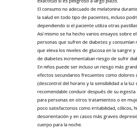
exactitud si es peligroso a largo plazo.
El consumo no adecuado de melatonina durant
la salud en todo tipo de pacientes, incluso pod
dependiendo si el paciente utiliza otras pastill
Así mismo se ha hecho varios ensayos sobre el 
personas que sufren de diabetes y consumían
que eleva los niveles de glucosa en la sangre 
de diabetes incrementaban riesgo de sufrir dia
En niños puede ser incluso un riesgo más gran
efectos secundarios frecuentes como dolores 
(descontrol del horario y la sensibilidad a la l
recomendable conducir después de su ingesta.
para personas en otros tratamientos o en muj
poco satisfactorios como irritabilidad, cólicos,
desorientación y en casos más graves depresió
cuerpo para la noche.