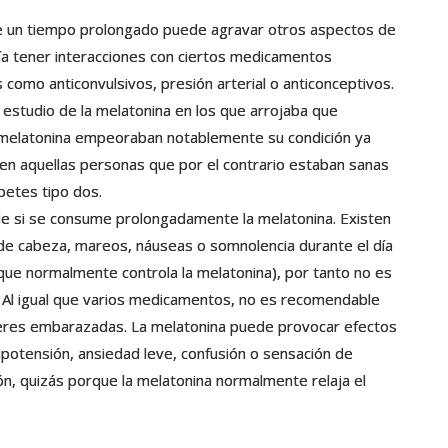
e un tiempo prolongado puede agravar otros aspectos de
ría tener interacciones con ciertos medicamentos
as como anticonvulsivos, presión arterial o anticonceptivos.
estudio de la melatonina en los que arrojaba que
 melatonina empeoraban notablemente su condición ya
y en aquellas personas que por el contrario estaban sanas
betes tipo dos.
de si se consume prolongadamente la melatonina. Existen
de cabeza, mareos, náuseas o somnolencia durante el día
uz que normalmente controla la melatonina), por tanto no es
 Al igual que varios medicamentos, no es recomendable
eres embarazadas. La melatonina puede provocar efectos
 hipotensión, ansiedad leve, confusión o sensación de
n, quizás porque la melatonina normalmente relaja el