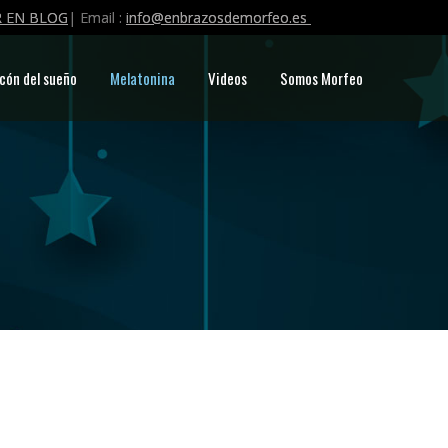
 EN BLOG
| Email :
info@enbrazosdemorfeo.es
cón del sueño
Melatonina
Videos
Somos Morfeo