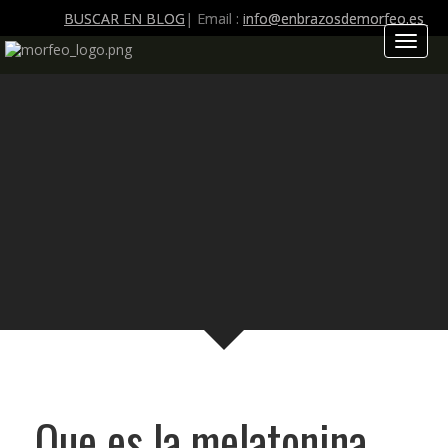
BUSCAR EN BLOG
| Email :
info@enbrazosdemorfeo.es
Toggl
naviga
Que es la melatonina