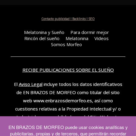
Contacto publicidad I Backlinks I SEO
Melatonina y Sueño
Para dormir mejor
Rincón del sueño
Melatonina
Videos
Somos Morfeo
RECIBE PUBLICACIONES SOBRE EL SUEÑO
El
Aviso Legal
incluye todos los datos identificativos
de EN BRAZOS DE MORFEO como titular del sitio
web www.enbrazosdemorfeo.es, así como
cuestiones relativas a la Propiedad Intelectual y/ o
Industrial, responsabilidad, uso del Sitio Web, etc.
– – – –
EN BRAZOS DE MORFEO puede usar cookies analíticas y
publicitarias, propias y de terceros, que permitirán recordar