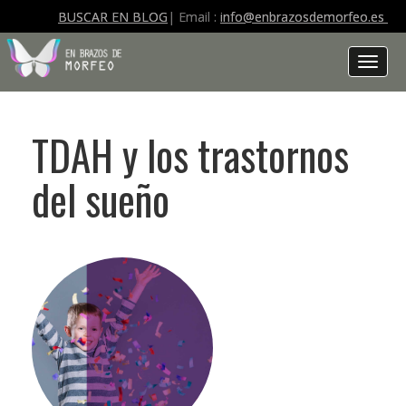
BUSCAR EN BLOG
| Email :
info@enbrazosdemorfeo.es
Toggl
naviga
TDAH y los trastornos
del sueño