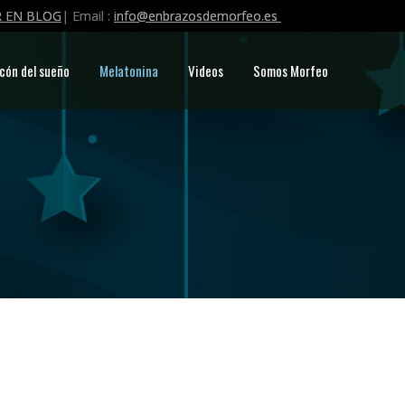
 EN BLOG
| Email :
info@enbrazosdemorfeo.es
cón del sueño
Melatonina
Videos
Somos Morfeo