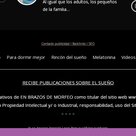
Al igual que los adultos, los pequeños
de la familia…
Contacto publicidad I Backlinks I SEO
o
Para dormir mejor
Rincón del sueño
Melatonina
Videos
RECIBE PUBLICACIONES SOBRE EL SUEÑO
ficativos de EN BRAZOS DE MORFEO como titular del sitio web w
la Propiedad Intelectual y/ o Industrial, responsabilidad, uso del Si
– – – –
As an Amazon Associate I earn from qualifying purchases.