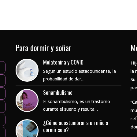
Para dormir y soñar
Mo
Melatonina y COVID
Hij
la 
Según un estudio estadounidense, la
probabilidad de dar…
Su
pa
Sonambulismo
El sonambulismo, es un trastorno
“C
durante el sueño y resulta…
mu
re
¿Cómo acostumbrar a un niño a
do
dormir solo?