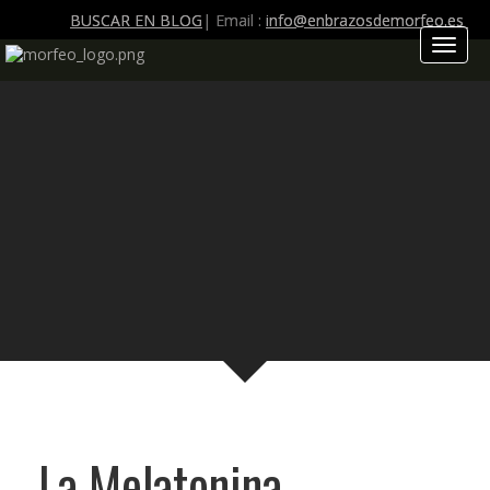
BUSCAR EN BLOG
| Email :
info@enbrazosdemorfeo.es
Toggl
naviga
La Melatonina