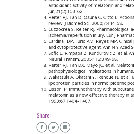
antioxidant activity of melatonin and rela
Jun;21(2):153-62.
Reiter RJ, Tan D, Osuna C, Gitto E. Actions
review. J Biomed Sci. 2000;7:444-58.
Cuzzocrea S, Reiter RJ. Pharmacological a
ischemia/reperfusion injury. Eur J Pharma
Cardinali DP, Furio AM, Reyes MP. Clinical
and cytoprotective agent. Ann N Y Acad S
Sofic E, Rimpapa Z, Kundurovic Z, et al. A
Neural Transm. 2005;112:349-58.
Reiter RJ, Tan DX, Mayo JC, et al. Melato
pathophysiological implications in humans
Wakatsuki A, Okatani Y, Ikenoue N, et al. 
lipoprotein particles in normolipidemic 
Lissoni P. Immunotherapy with subcutaneo
melatonin as a new effective therapy in ad
1993;67:1404–1407.
Share: