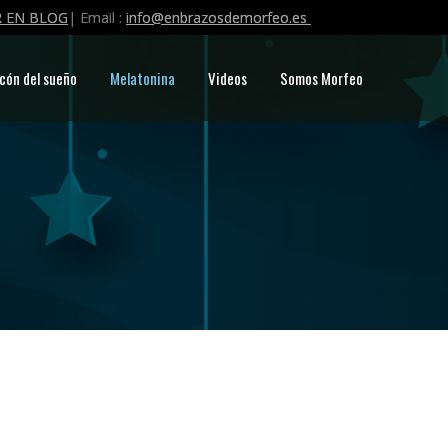
 EN BLOG
| Email :
info@enbrazosdemorfeo.es
cón del sueño
Melatonina
Videos
Somos Morfeo