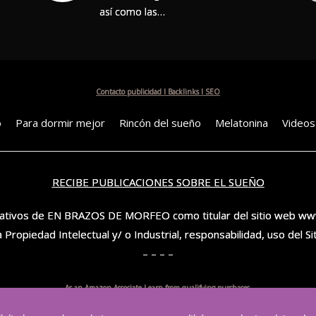
así como las…
Contacto publicidad I Backlinks I SEO
o
Para dormir mejor
Rincón del sueño
Melatonina
Videos
RECIBE PUBLICACIONES SOBRE EL SUEÑO
ficativos de EN BRAZOS DE MORFEO como titular del sitio web w
la Propiedad Intelectual y/ o Industrial, responsabilidad, uso del Si
– – – –
As an Amazon Associate I earn from qualifying purchases.
do de Amazon, obtengo ingresos por las compras adscritas que cumplen los 