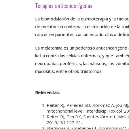
Terapias anticancerígenas
La biomodulación de la quimioterapia y la radio
de melatonina confirma la disminución de la toxi
cáncer en pacientes con un estado clínico defic
La melatonina es un poderoso anticancerígeno qu
lucha contra las células enfermas, y que tambié
neuropatías periféricas, las náuseas, los vómit
mucositis, entre otros trastornos.
Referencias:
Reiter RJ, Paredes SD, Korkmaz A, Jou MJ
mitochondrial level. Interdiscip Toxicol. 
Reiter RJ, Tan DX, Fuentes-Broto L. Melat
2010;181:127-51.
Stetinová V, Smetanová L, Grossmann V, A