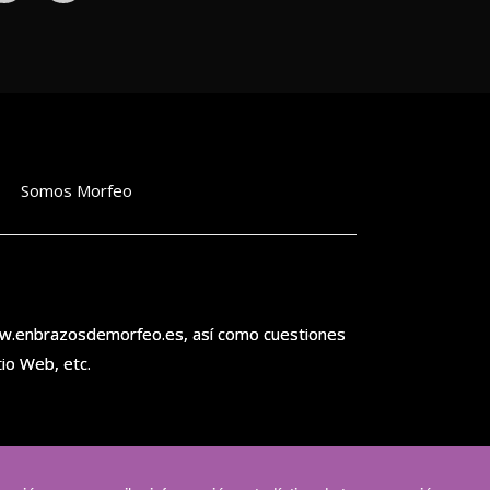
Somos Morfeo
ww.enbrazosdemorfeo.es, así como cuestiones
tio Web, etc.
requisitos aplicables