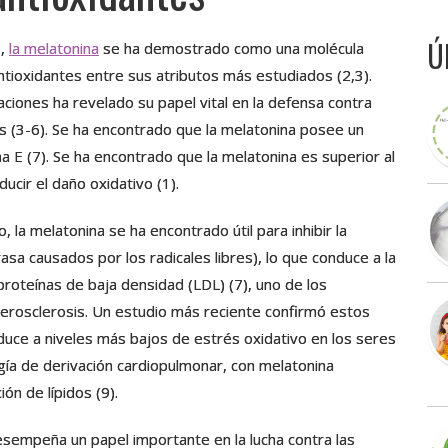
Ú
s,
la melatonina
se ha demostrado como una molécula
tioxidantes entre sus atributos más estudiados (2,3).
ciones ha revelado su papel vital en la defensa contra
as (3-6). Se ha encontrado que la melatonina posee un
 E (7). Se ha encontrado que la melatonina es superior al
ducir el daño oxidativo (1).
la melatonina se ha encontrado útil para inhibir la
rasa causados por los radicales libres), lo que conduce a la
oproteínas de baja densidad (LDL) (7), uno de los
aterosclerosis. Un estudio más reciente confirmó estos
nduce a niveles más bajos de estrés oxidativo en los seres
ugía de derivación cardiopulmonar, con melatonina
ón de lípidos (9).
esempeña un papel importante en la lucha contra las