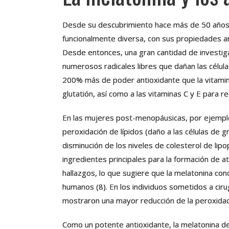
Desde su descubrimiento hace más de 50 año
funcionalmente diversa, con sus propiedades an
Desde entonces, una gran cantidad de investiga
numerosos radicales libres que dañan las célul
200% más de poder antioxidante que la vitamina
glutatión, así como a las vitaminas C y E para re
En las mujeres post-menopáusicas, por ejemplo, 
peroxidación de lípidos (daño a las células de g
disminución de los niveles de colesterol de lip
ingredientes principales para la formación de 
hallazgos, lo que sugiere que la melatonina co
humanos (8). En los individuos sometidos a cir
mostraron una mayor reducción de la peroxidaci
Como un potente antioxidante, la melatonina d