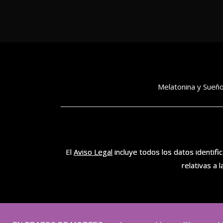
Melatonina y Sueñ
El
Aviso Legal
incluye todos los datos identi
relativas a 
En calidad de Afilia