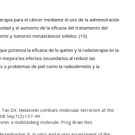
terapia para el cáncer mediante el uso de la administración
cidad y el aumento de la eficacia del tratamiento del
iente y tumores metastásicos sólidos. (10)
e potencia la eficacia de la quimio y la radioterapia en la
n mejora los efectos secundarios al reducir las
os o problemas de piel como la radiodermitis y la
, Tan DX. Melatonin combats molecular terrorism at the
2008 Sep;1(2):137-49.
onin: a multitasking molecule. Prog Brain Res.
nzenbacher P. In vitro and in vivo assessment of the