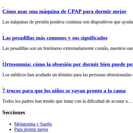
Cómo usar una máquina de CPAP para dormir mejor
Las máquinas de presión positiva continua son dispositivos que ayu
Las pesadillas más comunes y sus significados
Las pesadillas son un fenómeno extremadamente común, nuestros s
Ortosomnia: cómo la obsesión por dormir bien puede pe
Los médicos han acuñado un término para las personas obsesionada
7 trucos para que los niños se vayan pronto a la cama
Todos los padres han tenido que tratar con la dificultad de acostar a…
Secciones
Melatonina y Sueño
Para dormir mejor