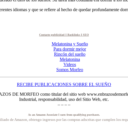
erentes idiomas y que se refiere al hecho de quedar profundamente dor
Contacto publicidad I Backlinks I SEO
Melatonina y Sueño
Para dormir mejor
Rincón del sueño
Melatonina
Videos
Somos Morfeo
RECIBE PUBLICACIONES SOBRE EL SUEÑO
RAZOS DE MORFEO como titular del sitio web www.enbrazosdemorfeo.es,
Industrial, responsabilidad, uso del Sitio Web, etc.
– – – –
As an Amazon Associate I earn from qualifying purchases.
iliado de Amazon, obtengo ingresos por las compras adscritas que cumplen los requ