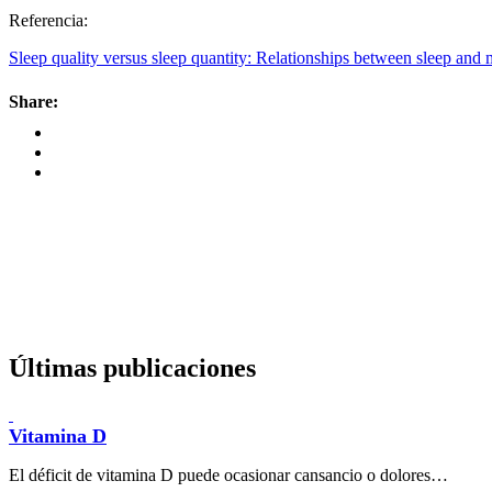
Referencia:
Sleep quality versus sleep quantity: Relationships between sleep and m
Share:
Últimas publicaciones
Vitamina D
El déficit de vitamina D puede ocasionar cansancio o dolores…